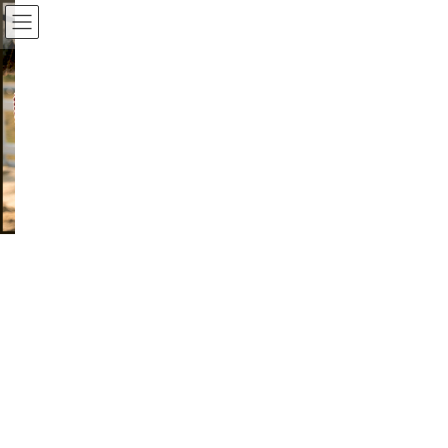
コ
ナ
Why Official Website
ン
ビ
テ
ゲ
ン
ー
ツ
シ
に
ョ
Previous
Next
移
ン
動
に
移
動
HARNESS HORSE カスタマイズ
ハーネスホースの長財布を世界に一つのオ
リジナルデザインに自分でカスタマイズ
続きを読む